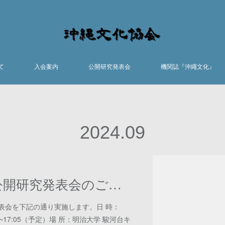
て
入会案内
公開研究発表会
機関誌『沖繩文化』
2024
.
09
2024年度東京公開研究発表会のご案内
発表会を下記の通り実施します。日 時：
 9:00~17:05（予定）場 所：明治大学 駿河台キ