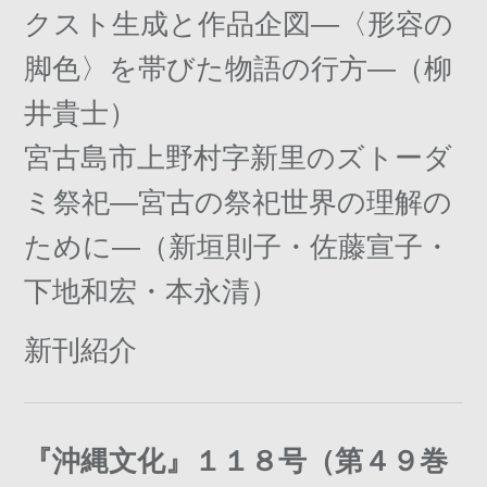
クスト生成と作品企図―〈形容の
脚色〉を帯びた物語の行方―（柳
井貴士）
宮古島市上野村字新里のズトーダ
ミ祭祀―宮古の祭祀世界の理解の
ために―（新垣則子・佐藤宣子・
下地和宏・本永清）
新刊紹介
『沖縄文化』１１８号（第４９巻