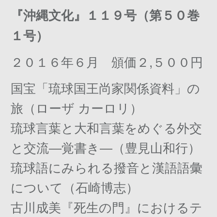
『沖縄文化』１１９号（第５０巻
１号）
２０１６年６月 頒価２,５００円
国宝「琉球国王尚家関係資料」の
旅（ローザ カーロリ）
琉球言葉と大和言葉をめぐる外交
と交流―覚書き―（豊見山和行）
琉球語にみられる撥音と漢語語彙
について（石崎博志）
古川成美『死生の門』におけるテ