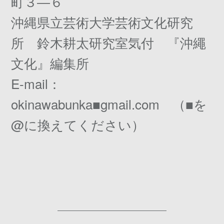
町３―６
沖縄県立芸術大学芸術文化研究
所 鈴木耕太研究室気付 『沖繩
文化』編集所
E-mail：
okinawabunka■gmail.com （■を
@に換えてください）