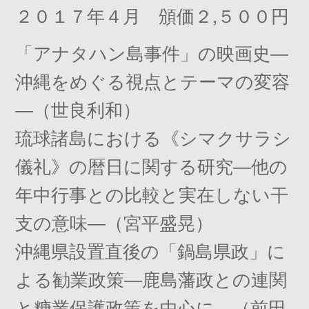
２０１７年４月 頒価２,５００円
「アナタハン島事件」の映画史―
沖縄をめぐる視点とテーマの変容
―（世良利和）
琉球諸島における《シマクサラシ
儀礼》の暦日に関する研究―他の
年中行事との比較と実在しない干
支の意味―（宮平盛晃）
沖縄県設置直後の「鍋島県政」に
よる勧業政策―鹿島藩政との連関
と糖業保護政策を中心に―（前田