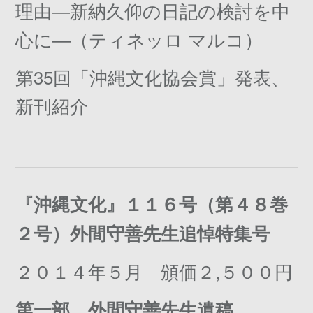
理由―新納久仰の日記の検討を中
心に―（ティネッロ マルコ）
第35回「沖縄文化協会賞」発表、
新刊紹介
『沖縄文化』１１６号（第４８巻
２号）外間守善先生追悼特集号
２０１４年５月 頒価２,５００円
第一部 外間守善先生遺稿