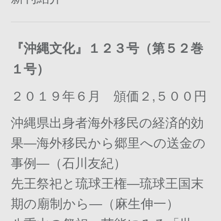
『沖縄文化』１２３号（第５２巻
１号）
２０１９年６月 頒価２,５００円
沖縄県出身者海外移民の経済的効
果―海外移民から郷里への送金の
事例―（石川友紀）
先王祭祀と琉球王権―琉球王国末
期の廟制から―（麻生伸一）