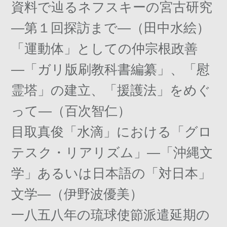
資料で辿るネフスキーの宮古研究
―第１回探訪まで―（田中水絵）
「運動体」としての仲宗根政善
―「ガリ版刷教科書編纂」、「慰
霊塔」の建立、「援護法」をめぐ
って―（百次智仁）
目取真俊「水滴」における「グロ
テスク・リアリズム」―「沖縄文
学」あるいは日本語の「対日本」
文学―（伊野波優美）
一八五八年の琉球使節派遣延期の