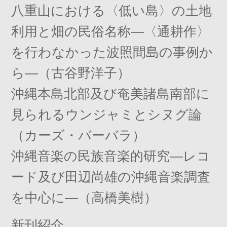
八重山における〈低い島〉の土地
利用と畑の民俗名称―〈通耕作〉
を行わなかった波照間島の事例か
ら―（古谷野洋子）
沖縄本島北部及び奄美諸島南部に
見られるウンジャミとシヌグ論
（カーズ・バーバラ）
沖縄音楽の民族音楽的研究―レコ
ード及び田辺尚雄の沖縄音楽調査
を中心に―（高橋美樹）
新刊紹介