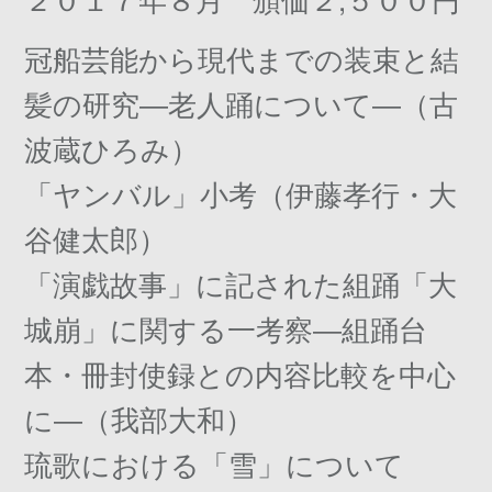
冠船芸能から現代までの装束と結
髪の研究―老人踊について―（古
波蔵ひろみ）
「ヤンバル」小考（伊藤孝行・大
谷健太郎）
「演戯故事」に記された組踊「大
城崩」に関する一考察―組踊台
本・冊封使録との内容比較を中心
に―（我部大和）
琉歌における「雪」について