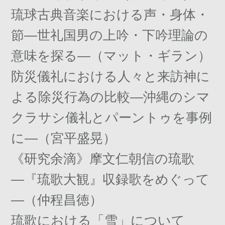
琉球古典音楽における声・身体・
節―世礼国男の上吟・下吟理論の
意味を探る―（マット・ギラン）
防災儀礼における人々と来訪神に
よる除災行為の比較―沖縄のシマ
クラサシ儀礼とパーントゥを事例
に―（宮平盛晃）
《研究余滴》摩文仁朝信の琉歌
―『琉歌大観』収録歌をめぐって
―（仲程昌徳）
琉歌における「雪」について