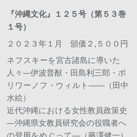
『沖縄文化』１２５号（第５３巻
１号）
２０２３年１月 頒価２,５００円
ネフスキーを宮古諸島に導いた
人々―伊波普猷・田島利三郎・ポ
リワーノフ・ウィルト――（田中
水絵）
近代沖縄における女性教員政策史
―沖縄県女教員研究会の役職者へ
の登用をめぐって―（藤澤健一）