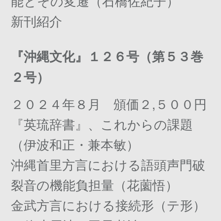
能とその変遷（石橋佐紀子）
新刊紹介
『沖縄文化』１２６号（第５３巻
２号）
２０２４年８月 頒価２,５００円
『英琉辞書』、これからの課題
（伊波和正・兼本敏）
沖縄首里方言における語頭声門破
裂音の機能負担量（花薗悟）
金武方言における接続形（テ形）