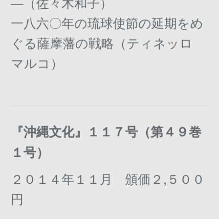
―（佐々木和子）
一八六〇年の琉球使節の延期をめ
ぐる薩摩藩の戦略（ティネッロ
マルコ）
『沖縄文化』１１７号（第４９巻
１号）
２０１４年１１月 頒価２,５００
円