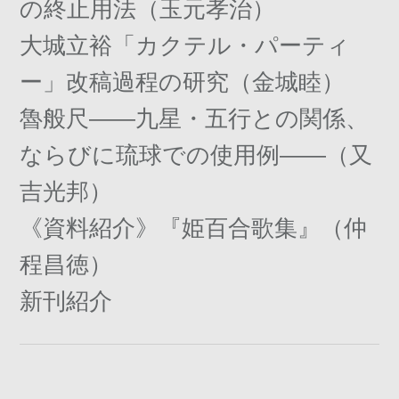
の終止用法（玉元孝治）
大城立裕「カクテル・パーティ
ー」改稿過程の研究（金城睦）
魯般尺――九星・五行との関係、
ならびに琉球での使用例――（又
吉光邦）
《資料紹介》『姫百合歌集』（仲
程昌徳）
新刊紹介