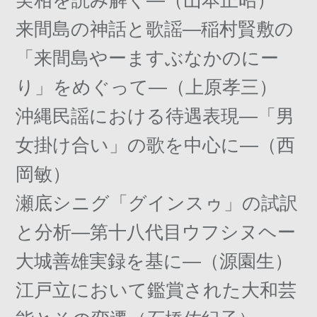
来間島の神話と歌謡―稲村賢敷の
「来間島やーますぶなかのにー
り」をめぐって―（上原孝三）
沖縄民謡における待遇表現―「男
女掛け合い」の歌を中心に―（西
岡敏）
瀬底シニグ「グインスゥ」の試訳
と分析―第十八代目ウフシヌヘー
大城善雄実録を基に―（源園生）
江戸立において鑑賞された大和芸