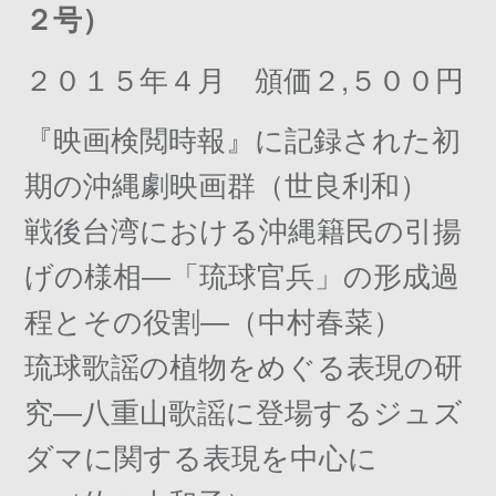
２号）
２０１５年４月 頒価２,５００円
『映画検閲時報』に記録された初
期の沖縄劇映画群（世良利和）
戦後台湾における沖縄籍民の引揚
げの様相―「琉球官兵」の形成過
程とその役割―（中村春菜）
琉球歌謡の植物をめぐる表現の研
究―八重山歌謡に登場するジュズ
ダマに関する表現を中心に