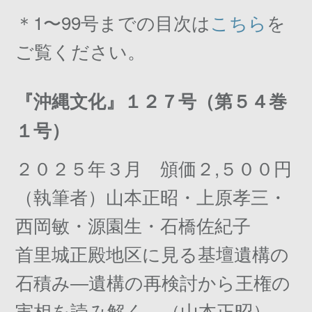
＊1〜99号までの目次は
こちら
を
ご覧ください。
『沖縄文化』１２７号（第５４巻
１号）
２０２５年３月 頒価２,５００円
（執筆者）山本正昭・上原孝三・
西岡敏・源園生・石橋佐紀子
首里城正殿地区に見る基壇遺構の
石積み―遺構の再検討から王権の
実相を読み解く―（山本正昭）