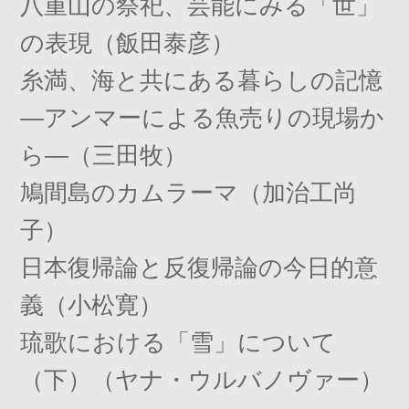
八重山の祭祀、芸能にみる「世」
の表現（飯田泰彦）
糸満、海と共にある暮らしの記憶
―アンマーによる魚売りの現場か
ら―（三田牧）
鳩間島のカムラーマ（加治工尚
子）
日本復帰論と反復帰論の今日的意
義（小松寛）
琉歌における「雪」について
（下）（ヤナ・ウルバノヴァー）