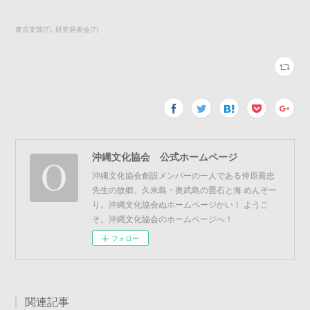
東京支部
(
7
)
研究発表会
(
7
)
沖縄文化協会 公式ホームページ
沖縄文化協会創設メンバーの一人である仲原善忠
先生の故郷、久米島・奥武島の畳石と海 めんそー
り。沖縄文化協会ぬホームページかい！ ようこ
そ。沖縄文化協会のホームページへ！
フォロー
関連記事