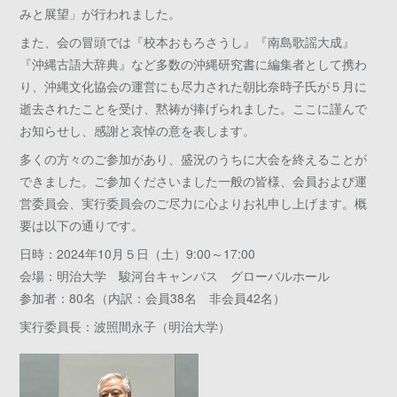
みと展望」が行われました。
また、会の冒頭では『校本おもろさうし』『南島歌謡大成』
『沖縄古語大辞典』など多数の沖縄研究書に編集者として携わ
り、沖縄文化協会の運営にも尽力された朝比奈時子氏が５月に
逝去されたことを受け、黙祷が捧げられました。ここに謹んで
お知らせし、感謝と哀悼の意を表します。
多くの方々のご参加があり、盛況のうちに大会を終えることが
できました。ご参加くださいました一般の皆様、会員および運
営委員会、実行委員会のご尽力に心よりお礼申し上げます。概
要は以下の通りです。
日時：2024年10月５日（土）9:00～17:00
会場：明治大学 駿河台キャンパス グローバルホール
参加者：80名（内訳：会員38名 非会員42名）
実行委員長：波照間永子（明治大学）