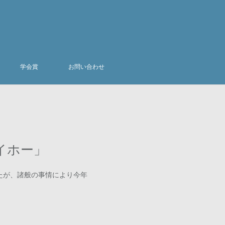
学会賞
お問い合わせ
イホー」
たが、諸般の事情により今年