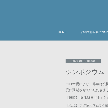
HOME
沖縄文化協会につい
2024.01.10 06:00
シンポジウム
コロナ禍により、昨年は公
度に延期させていただきま
【⽇時】10⽉28⽇（⼟）9：
【会場】学習院⼤学⻄5号