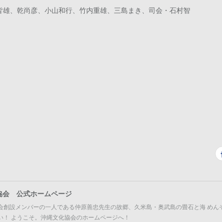
皆雄、乾尚彦、⼩⼭和⾏、⽵内重雄、三島まき、司会・⽯村智
協会 公式ホームページ
会創設メンバーの一人である仲原善忠先生の故郷、久米島・奥武島の畳石と海 めん
い！ ようこそ。沖縄文化協会のホームページへ！