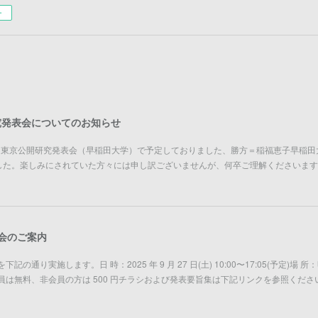
ー
究発表会についてのお知らせ
催される東京公開研究発表会（早稲田大学）で予定しておりました、勝方＝稲福恵子早稲
した。楽しみにされていた方々には申し訳ございませんが、何卒ご理解くださいます
表会のご案内
記の通り実施します。日 時：2025 年 9 月 27 日(土) 10:00〜17:05(予定)
加費：会員は無料、非会員の方は 500 円チラシおよび発表要旨集は下記リンクを参照くだ