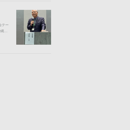
会テー
沖縄…