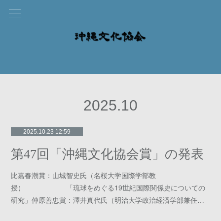
2025
.
10
2025.10.23 12:59
第47回「沖縄文化協会賞」の発表
比嘉春潮賞：山城智史氏（名桜大学国際学部教
授） 「琉球をめぐる19世紀国際関係史についての
研究」仲原善忠賞：澤井真代氏（明治大学政治経済学部兼任…