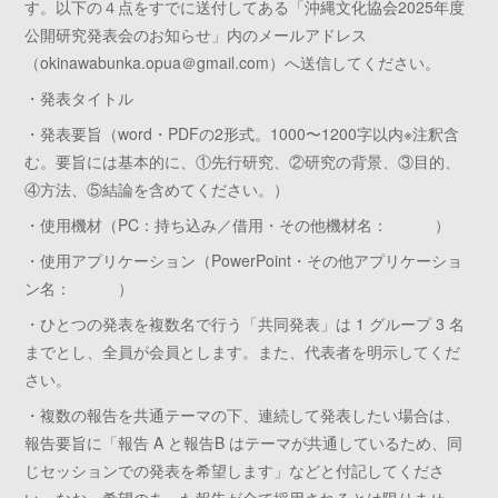
す。以下の４点をすでに送付してある「沖縄文化協会2025年度
公開研究発表会のお知らせ」内のメールアドレス
（okinawabunka.opua＠gmail.com）へ送信してください。
・発表タイトル
・発表要旨（word・PDFの2形式。1000〜1200字以内※注釈含
む。要旨には基本的に、①先行研究、②研究の背景、③目的、
④方法、⑤結論を含めてください。）
・使用機材（PC：持ち込み／借用・その他機材名： ）
・使用アプリケーション（PowerPoint・その他アプリケーショ
ン名： ）
・ひとつの発表を複数名で行う「共同発表」は 1 グループ 3 名
までとし、全員が会員とします。また、代表者を明示してくだ
さい。
・複数の報告を共通テーマの下、連続して発表したい場合は、
報告要旨に「報告 A と報告B はテーマが共通しているため、同
じセッションでの発表を希望します」などと付記してくださ