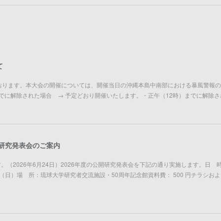
て
おります。本大会の開催については、開催当日の沖縄本島中南部における暴風警報の
までに解除された場合 → 予定どおり開催いたします。・正午（12時）までに解除さ
開研究発表会のご案内
。（2026年6月24日）2026年度の公開研究発表会を下記の通り実施します。日 
）・28日（日）場 所：琉球大学研究者交流施設・50周年記念館資料費： 500 円チラシお