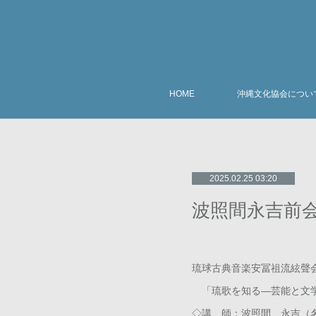
HOME
沖縄文化協会につい
2025.02.25 03:20
波照間永吉前会
琉球古典音楽安冨祖流絃聲
「琉歌を知る―芸能と文
◇講 師：波照間 永吉（