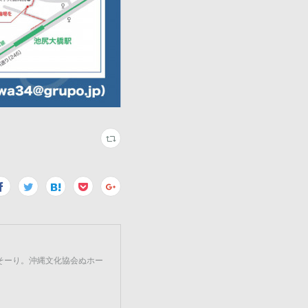
そーり。沖縄文化協会ぬホー