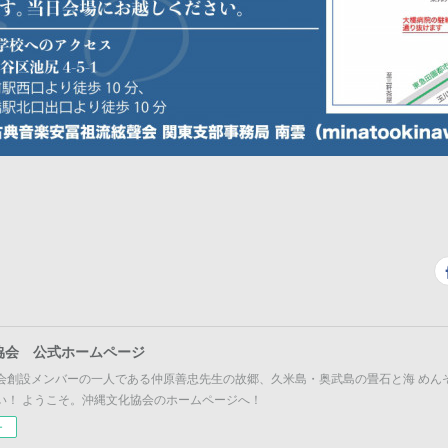
協会 公式ホームページ
会創設メンバーの一人である仲原善忠先生の故郷、久米島・奥武島の畳石と海 めん
い！ ようこそ。沖縄文化協会のホームページへ！
ー