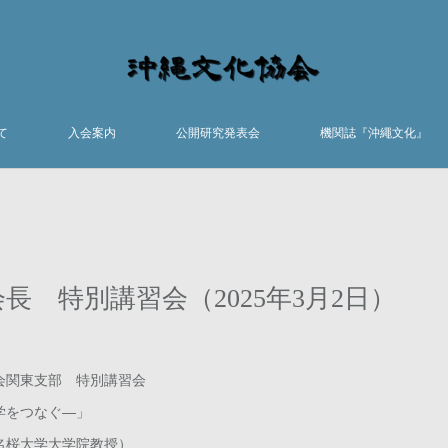
て
入会案内
公開研究発表会
機関誌『沖繩文化』
長 特別講習会（2025年3月2日）
会関東支部 特別講習会
学をつなぐ―」
名桜大学大学院教授）