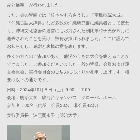
みと展望」が行われました。
また、会の冒頭では『校本おもろさうし』『南島歌謡大成』
『沖縄古語大辞典』など多数の沖縄研究書に編集者として携わ
り、沖縄文化協会の運営にも尽力された朝比奈時子氏が５月に
逝去されたことを受け、黙祷が捧げられました。ここに謹んで
お知らせし、感謝と哀悼の意を表します。
多くの方々のご参加があり、盛況のうちに大会を終えることが
できました。ご参加くださいました一般の皆様、会員および運
営委員会、実行委員会のご尽力に心よりお礼申し上げます。概
要は以下の通りです。
日時：2024年10月５日（土）9:00～17:00
会場：明治大学 駿河台キャンパス グローバルホール
参加者：80名（内訳：会員38名 非会員42名）
実行委員長：波照間永子（明治大学）